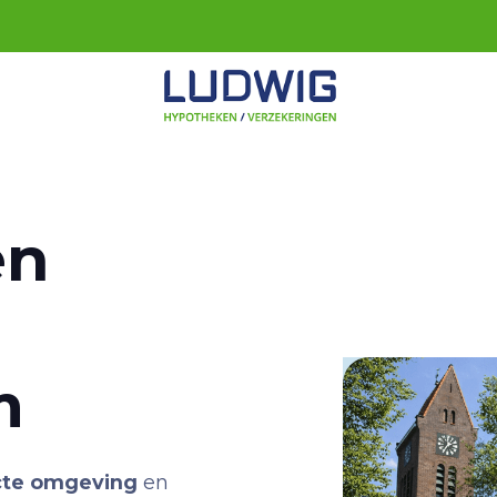
en
m
cte omgeving
en