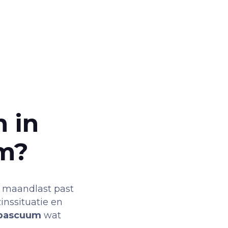
 in
m
?
e maandlast past
inssituatie en
pascuum
wat