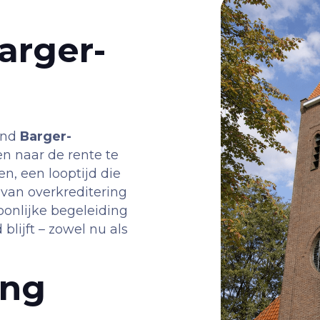
arger-
rond
Barger-
en naar de rente te
en, een looptijd die
van overkreditering
oonlijke begeleiding
blijft – zowel nu als
ing