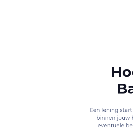
Ho
B
Een lening star
binnen jouw b
eventuele be