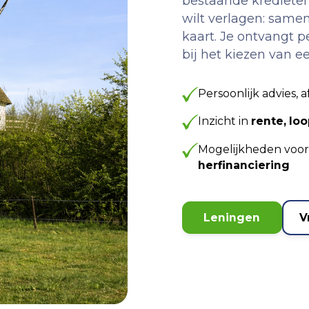
bestaande krediete
wilt verlagen: same
kaart. Je ontvangt p
bij het kiezen van ee
Persoonlijk advies, 
Inzicht in
rente, loo
Mogelijkheden voo
herfinanciering
Leningen
V