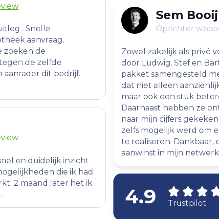
eview
Sem Booij
Oprichter wboos
uitleg . Snelle
otheek aanvraag.
e zoeken de
Zowel zakelijk als privé 
tegen de zelfde
door Ludwig. Stef en Ba
aanrader dit bedrijf.
pakket samengesteld me
dat niet alleen aanzienli
maar ook een stuk beter
Daarnaast hebben ze ont
naar mijn cijfers gekeke
zelfs mogelijk werd om
eview
te realiseren. Dankbaar
aanwinst in mijn netwerk
el en duidelijk inzicht
ogelijkheden die ik had
t. 2 maand later het ik
4.9
.
Trustpilot