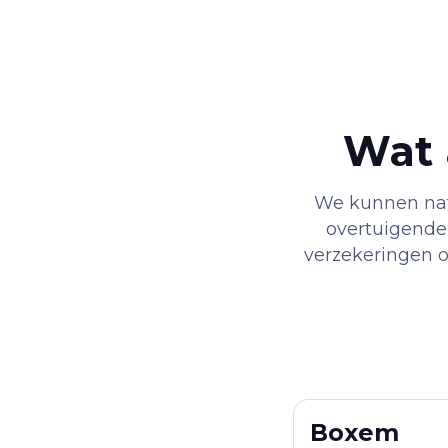
Wat 
We kunnen natu
overtuigender
verzekeringen of
Boxem