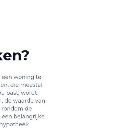
ken?
 een woning te
gen, die meestal
ou past, wordt
en, de waarde van
s rondom de
 een belangrijke
e hypotheek.