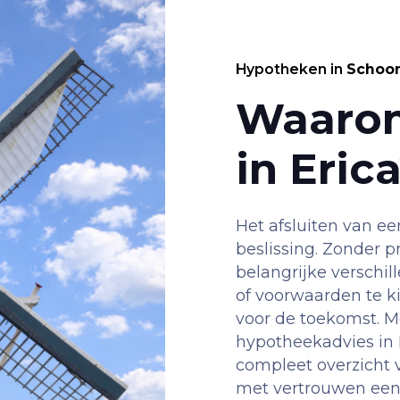
Hypotheken in
Schoo
Waaro
in Eric
Het afsluiten van ee
beslissing. Zonder pr
belangrijke verschi
of voorwaarden te k
voor de toekomst. Me
hypotheekadvies in E
compleet overzicht v
met vertrouwen een 