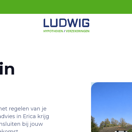
in
het regelen van je
vies in Erica krijg
nsluiten bij jouw
oekomst.