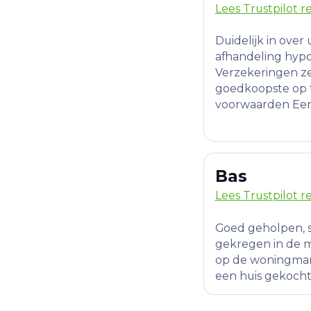
Lees Trustpilot r
Duidelijk in over 
afhandeling hyp
Verzekeringen z
goedkoopste op 
voorwaarden Een 
Bas
Lees Trustpilot r
Goed geholpen, sn
gekregen in de m
op de woningmark
een huis gekocht