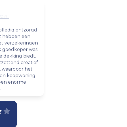
t.nl
volledig ontzorgd
rt hebben een
t verzekeringen
jk goedkoper was,
e dekking biedt.
zettend creatief
n, waardoor het
 een koopwoning
, een enorme
.