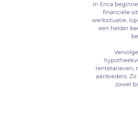
In Erica beginn
financiële s
werksituatie, lo
een helder be
be
Vervolge
hypotheekvor
rentetarieven,
aanbieders. Zo
zowel bi