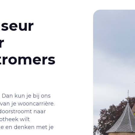
seur
r
stromers
Dan kun je bij ons
van je wooncarrière.
 doorstroomt naar
otheek wilt
atje en denken met je