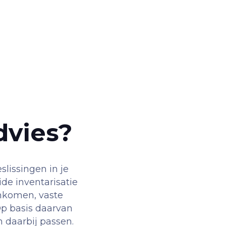
dvies?
slissingen in je
ide inventarisatie
inkomen, vaste
Op basis daarvan
 daarbij passen.