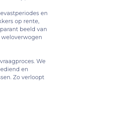
evastperiodes en
kers op rente,
nsparant beeld van
en weloverwogen
nvraagproces. We
gediend en
sen. Zo verloopt