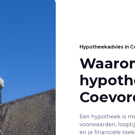
Hypotheekadvies in 
Waaro
hypoth
Coevor
Een hypotheek is mee
voorwaarden, looptij
en je financiële to