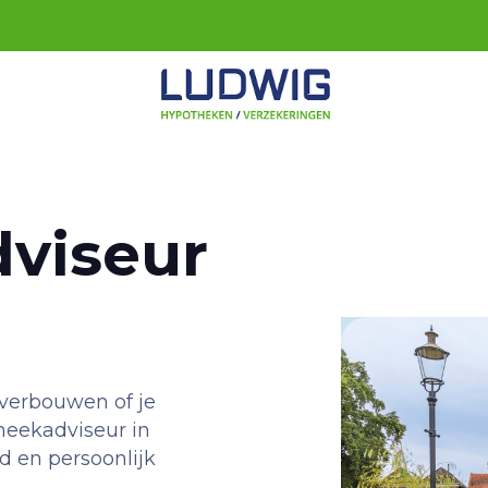
viseur
 verbouwen of je
heekadviseur in
id en persoonlijk