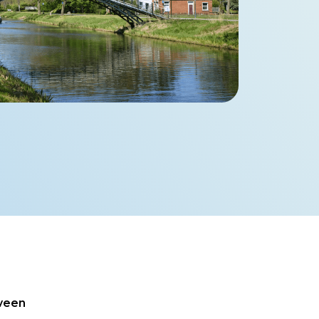
aveen