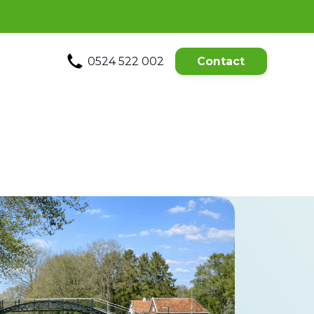
0524 522 002
Contact