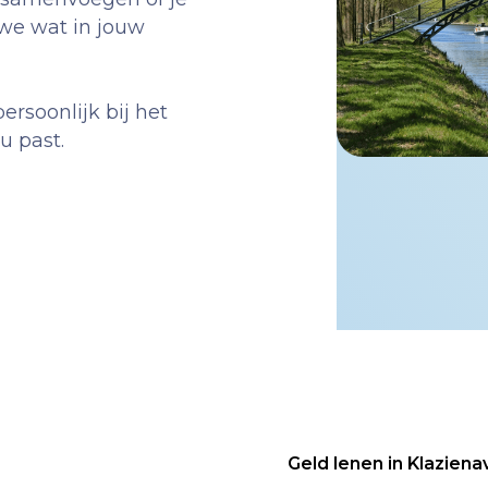
we wat in jouw
rsoonlijk bij het
u past.
Geld lenen in Klazien