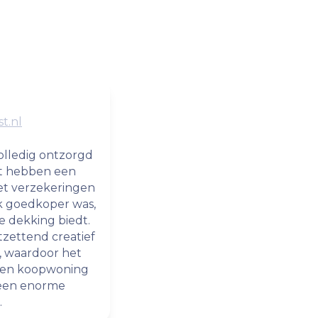
t.nl
volledig ontzorgd
rt hebben een
t verzekeringen
jk goedkoper was,
e dekking biedt.
zettend creatief
n, waardoor het
 een koopwoning
, een enorme
.