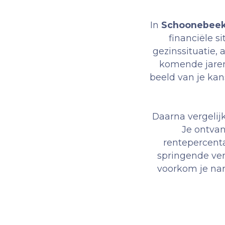
In
Schoonebee
financiële s
gezinssituatie,
komende jaren.
beeld van je kan
Daarna vergelij
Je ontvan
rentepercent
springende ver
voorkom je nar