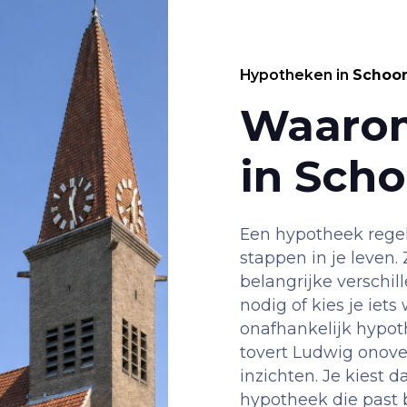
Hypotheken in
Schoo
Waaro
in Sch
Een hypotheek regele
stappen in je leven.
belangrijke verschil
nodig of kies je iets
onafhankelijk hypo
tovert Ludwig onover
inzichten. Je kiest 
hypotheek die past b