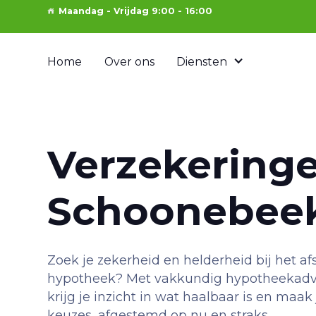
Maandag - Vrijdag 9:00 - 16:00
Home
Over ons
Diensten
Verzekeringe
Schoonebee
Zoek je zekerheid en helderheid bij het afs
hypotheek? Met vakkundig hypotheekadv
krijg je inzicht in wat haalbaar is en ma
keuzes, afgestemd op nu en straks.