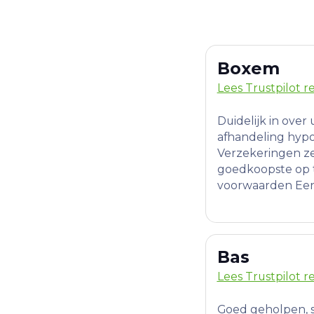
Boxem
Lees Trustpilot r
Duidelijk in over 
afhandeling hyp
Verzekeringen z
goedkoopste op 
voorwaarden Een 
Bas
Lees Trustpilot r
Goed geholpen, sn