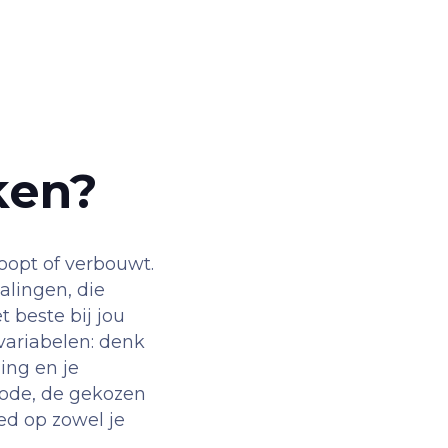
ken?
oopt of verbouwt.
alingen, die
t beste bij jou
 variabelen: denk
ing en je
iode, de gekozen
ed op zowel je