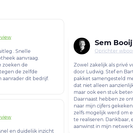
eview
Sem Booij
Oprichter wboos
uitleg . Snelle
otheek aanvraag.
e zoeken de
Zowel zakelijk als privé 
tegen de zelfde
door Ludwig. Stef en Ba
aanrader dit bedrijf.
pakket samengesteld me
dat niet alleen aanzienli
maar ook een stuk beter
Daarnaast hebben ze ont
naar mijn cijfers gekeke
zelfs mogelijk werd om
eview
te realiseren. Dankbaar
aanwinst in mijn netwerk
el en duidelijk inzicht