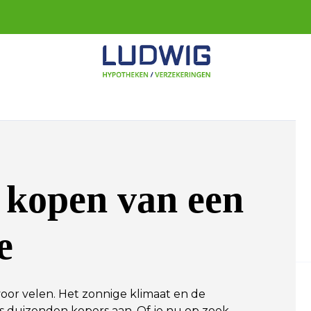
t kopen van een
e
voor velen. Het zonnige klimaat en de
ks duizenden kopers aan. Of je nu op zoek