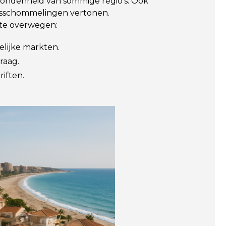
bondenheid van sommige regio's. Ook
ijsschommelingen vertonen.
 te overwegen:
elijke markten.
raag.
iften.