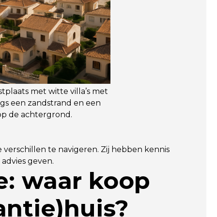
plaats met witte villa’s met
gs een zandstrand en een
op de achtergrond.
verschillen te navigeren. Zij hebben kennis
 advies geven.
e: waar koop
antie)huis?