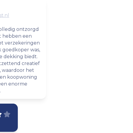
t.nl
volledig ontzorgd
rt hebben een
t verzekeringen
jk goedkoper was,
e dekking biedt.
zettend creatief
n, waardoor het
 een koopwoning
, een enorme
.