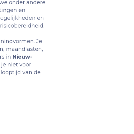
n we onder andere
htingen en
mogelijkheden en
isicobereidheid.
leningvormen. Je
en, maandlasten,
rs in
Nieuw-
je niet voor
 looptijd van de