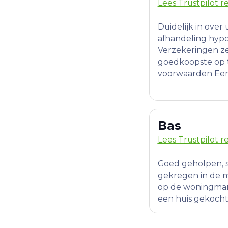
Lees Trustpilot r
Duidelijk in over 
afhandeling hyp
Verzekeringen z
goedkoopste op 
voorwaarden Een 
Bas
Lees Trustpilot r
Goed geholpen, sn
gekregen in de m
op de woningmark
een huis gekocht