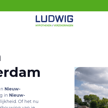
n
erdam
 in
Nieuw-
ng in
Nieuw-
jkheid. Of het nu
rbouwing van je