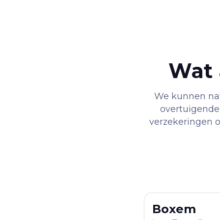
Wat 
We kunnen natu
overtuigender
verzekeringen of
Boxem