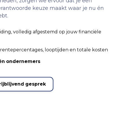
eden, zorgen we ervoor dat je een
rantwoorde keuze maakt waar je nu én
ebt.
iding, volledig afgestemd op jouw financiële
 rentepercentages, looptijden en totale kosten
n én ondernemers
rijblijvend gesprek