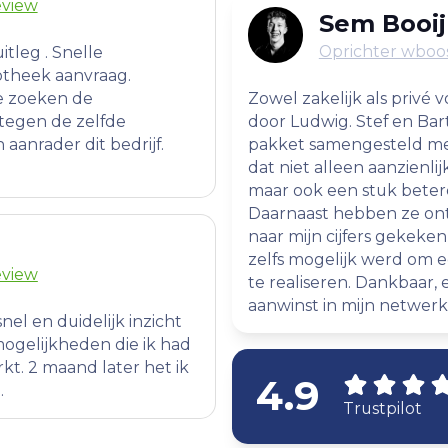
eview
Sem Booij
Oprichter wboos
uitleg . Snelle
otheek aanvraag.
e zoeken de
Zowel zakelijk als privé 
tegen de zelfde
door Ludwig. Stef en Ba
aanrader dit bedrijf.
pakket samengesteld me
dat niet alleen aanzienli
maar ook een stuk beter
Daarnaast hebben ze ont
naar mijn cijfers gekeke
zelfs mogelijk werd om
eview
te realiseren. Dankbaar
aanwinst in mijn netwerk
el en duidelijk inzicht
ogelijkheden die ik had
t. 2 maand later het ik
4.9
.
Trustpilot