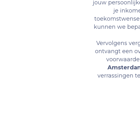
jouw persoonlijk
je inkome
toekomstwensen 
kunnen we bepal
Vervolgens verg
ontvangt een ov
voorwaarden
Amsterda
verrassingen te