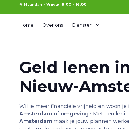
Maandag - Vrijdag 9:00 - 16:00
Home
Over ons
Diensten
Geld lenen i
Nieuw-Amst
Wil je meer financiële vrijheid en woon je
Amsterdam of omgeving
? Met een leni
Amsterdam
maak je jouw plannen werkeli
gaat om de aankoop van een auto, een ve