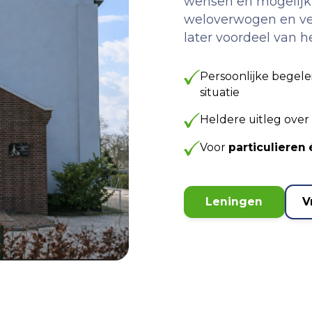
wensen en mogelijkh
weloverwogen en ve
later voordeel van h
Persoonlijke begele
situatie
Heldere uitleg over
Voor
particuliere
Leningen
V