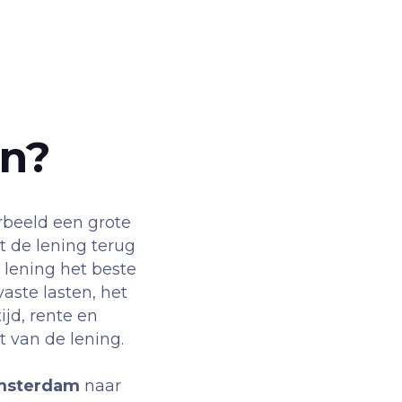
en?
rbeeld een grote
t de lening terug
 lening het beste
vaste lasten, het
jd, rente en
t van de lening.
msterdam
naar