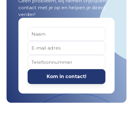
Geen probleem, wij nemen vrijblijvend
contact met je op en helpen je direct
verder!