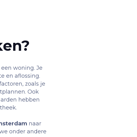
ken?
 een woning. Je
e en aflossing.
actoren, zoals je
stplannen. Ook
aarden hebben
otheek.
msterdam
naar
n we onder andere