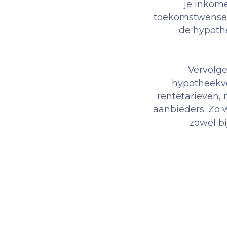
je inkome
toekomstwensen
de hypothe
Vervolge
hypotheekvo
rentetarieven,
aanbieders. Zo 
zowel bi