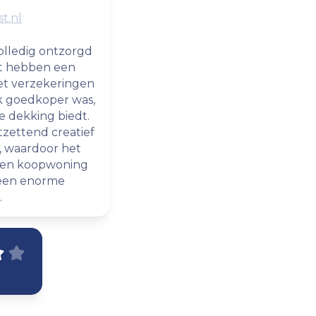
t.nl
volledig ontzorgd
rt hebben een
t verzekeringen
jk goedkoper was,
e dekking biedt.
zettend creatief
n, waardoor het
 een koopwoning
, een enorme
.