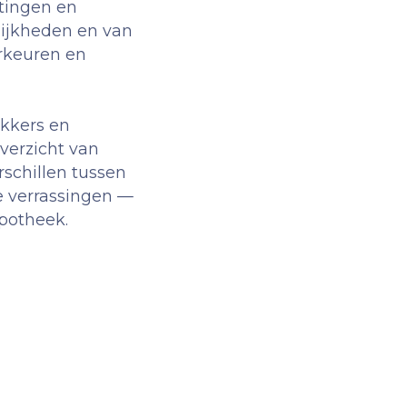
htingen en
ijkheden en van
orkeuren en
ekkers en
verzicht van
schillen tussen
e verrassingen —
ypotheek.