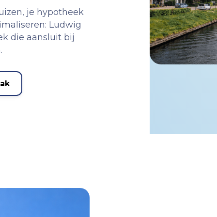
huizen, je hypotheek
timaliseren: Ludwig
k die aansluit bij
.
aak