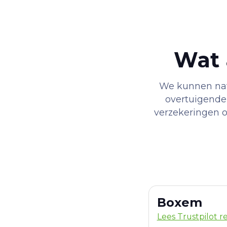
Wat 
We kunnen natu
overtuigender
verzekeringen of
Boxem
Lees Trustpilot r