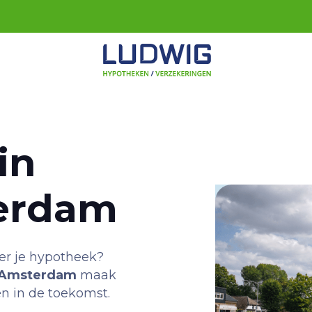
in
erdam
ver je hypotheek?
-Amsterdam
maak
én in de toekomst.