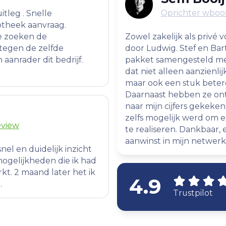
Oprichter wboos
uitleg . Snelle
otheek aanvraag.
e zoeken de
Zowel zakelijk als privé 
tegen de zelfde
door Ludwig. Stef en Ba
aanrader dit bedrijf.
pakket samengesteld me
dat niet alleen aanzienli
maar ook een stuk beter
Daarnaast hebben ze ont
naar mijn cijfers gekeke
zelfs mogelijk werd om
eview
te realiseren. Dankbaar
aanwinst in mijn netwerk
el en duidelijk inzicht
ogelijkheden die ik had
t. 2 maand later het ik
4.9
.
Trustpilot